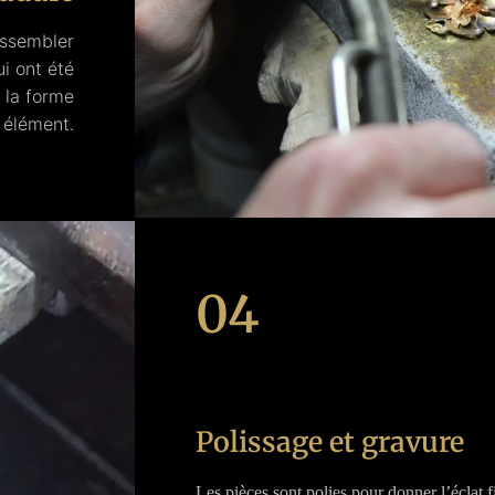
assembler
i ont été
 la forme
 élément.
04
Polissage et gravure
Les pièces sont polies pour donner l’éclat f