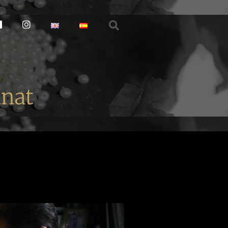
acebook
instagram
anat