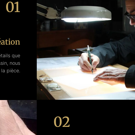
01
éation
étails que
sin, nous
la pièce.
02