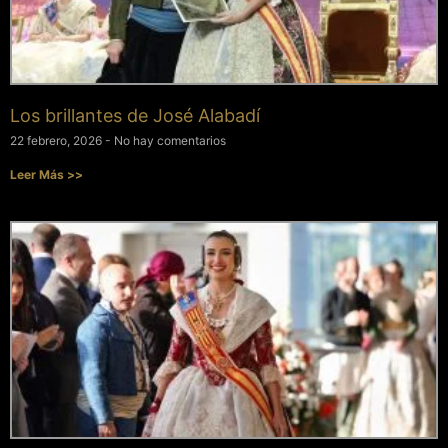
Los brillantes de José Alabadí
22 febrero, 2026
No hay comentarios
Leer Más >>
963 237 952
963 638 068
art-antic@art-antic.net
Lunes a Viernes 9 a 13.30 – 17 a 20 h.