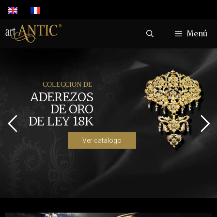
Menú
Desde 1950
COLECCIÓN DE
ADEREZOS
DE ORO
DE LEY 18K
Dedicándose a la fabricación
de joyería tradicional y en
especial de carácter
Valenciano.
Ver catálogo