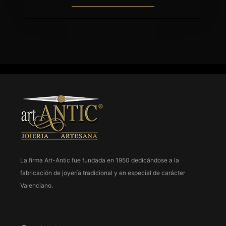
La firma Art-Antic fue fundada en 1950 dedicándose a la
fabricación de joyería tradicional y en especial de carácter
963 237 952
Valenciano.
963 638 068
art-antic@art-antic.net
Lunes a Viernes 9 a 13.30 – 17 a 20 h.