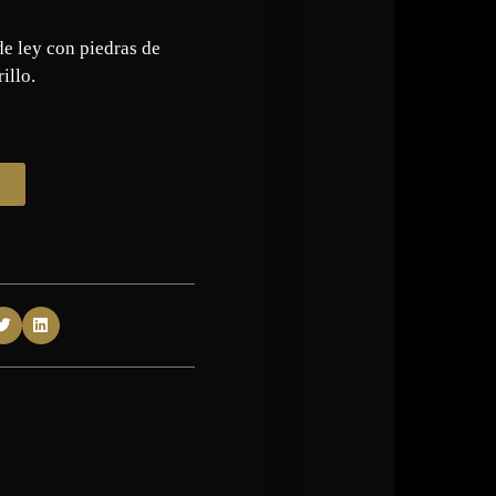
de ley con piedras de
illo.