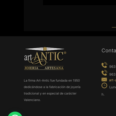
963 237 9
963 638 0
Conta
art-antic@a
Lunes a Vie
h.
La firma Art-Antic fue fundada en 1950
dedicándose a la fabricación de joyería
tradicional y en especial de carácter
Valenciano.