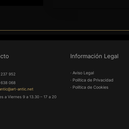
52
68
cto
Información Legal
rt-antic.net
rnes 9 a 13.30 – 17 a 20
· Aviso Legal
· Política de Privacidad
· Política de Cookies