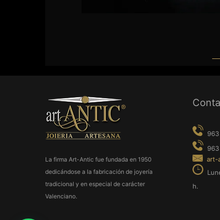
963 237 9
963 638 0
Conta
art-antic@a
Lunes a Vie
h.
La firma Art-Antic fue fundada en 1950
dedicándose a la fabricación de joyería
tradicional y en especial de carácter
Valenciano.