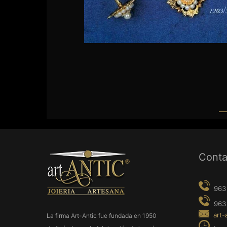
963 237 9
963 638 0
art-antic@a
Conta
Lunes a Vie
h.
La firma Art-Antic fue fundada en 1950