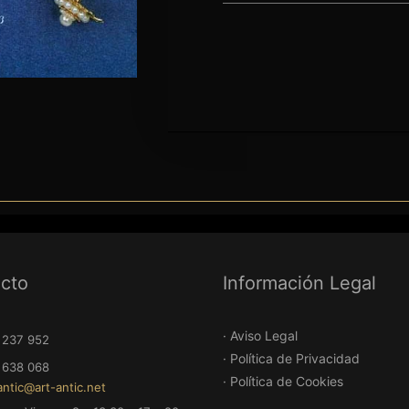
52
68
rt-antic.net
cto
Información Legal
rnes 9 a 13.30 – 17 a 20
· Aviso Legal
· Política de Privacidad
· Política de Cookies