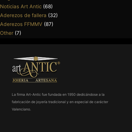
Noticias Art Antic
(68)
Aderezos de fallera
(32)
963 237 952
Aderezos FFMMV
(87)
963 638 068
Other
(7)
art-antic@art-antic.net
Lunes a Viernes 9 a 13.30 – 17 a 20 h.
La firma Art-Antic fue fundada en 1950 dedicándose a la
fabricación de joyería tradicional y en especial de carácter
Valenciano.