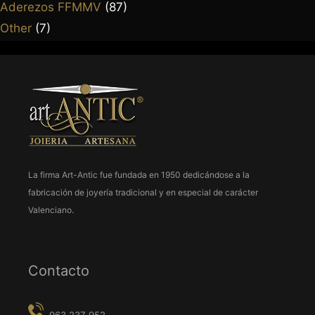
Aderezos FFMMV
(87)
963 638 068
Other
(7)
art-antic@art-antic.net
Lunes a Viernes 9 a 13.30 – 17 a 20 h.
La firma Art-Antic fue fundada en 1950 dedicándose a la
fabricación de joyería tradicional y en especial de carácter
Valenciano.
Contacto