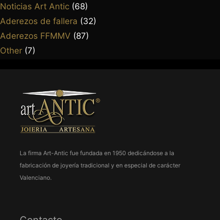
Noticias Art Antic
(68)
963 237 952
Aderezos de fallera
(32)
963 638 068
art-antic@art-antic.net
Aderezos FFMMV
(87)
Lunes a Viernes 9 a 13.30 – 17 a 20 h.
Other
(7)
La firma Art-Antic fue fundada en 1950 dedicándose a la
fabricación de joyería tradicional y en especial de carácter
Valenciano.