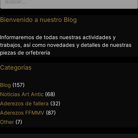
Bienvenido a nuestro Blog
Informaremos de todas nuestras actividades y
trabajos, así como novedades y detalles de nuestras
piezas de orfebrería
Categorías
963 237 952
963 638 068
Blog
(157)
art-antic@art-antic.net
Noticias Art Antic
(68)
Lunes a Viernes 9 a 13.30 – 17 a 20 h.
Aderezos de fallera
(32)
Aderezos FFMMV
(87)
Other
(7)