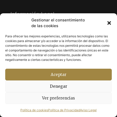
Información Legal
Gestionar el consentimiento
de las cookies
· Aviso Legal
· Política de Privacidad
Para ofrecer las mejores experiencias, utilizamos tecnologías como las
cookies para almacenar y/o acceder a la información del dispositivo. El
· Política de Cookies
consentimiento de estas tecnologías nos permitirá procesar datos como
el comportamiento de navegación o las identificaciones únicas en este
sitio. No consentir o retirar el consentimiento, puede afectar
Síguenos en
negativamente a ciertas características y funciones.
Aceptar
· Facebook
· Instagram
Denegar
Ver preferencias
© 2026 Art-Antic - Avda. del Oeste, 43 (Esq. C/. del
Gravador Selma) 46001 Valencia
Política de cookies
Política de Privacidad
Aviso Legal