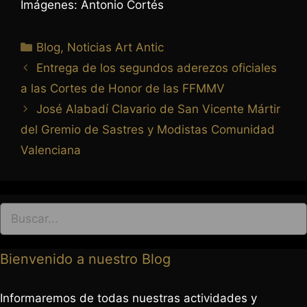
Imágenes: Antonio Cortés
Blog
,
Noticias Art Antic
Entrega de los segundos aderezos oficiales
963 237 952
a las Cortes de Honor de las FFMMV
963 638 068
José Alabadí Clavario de San Vicente Mártir
art-antic@art-antic.net
del Gremio de Sastres y Modistas Comunidad
Lunes a Viernes 9 a 13.30 – 17 a 20 h.
Valenciana
Bienvenido a nuestro Blog
Informaremos de todas nuestras actividades y