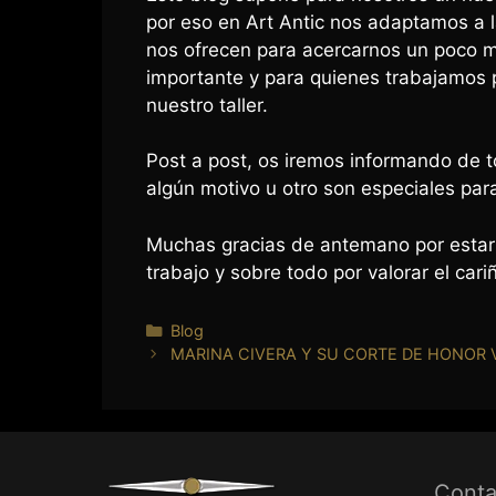
por eso en Art Antic nos adaptamos a 
nos ofrecen para acercarnos un poco má
importante y para quienes trabajamos 
nuestro taller.
Post a post, os iremos informando de 
algún motivo u otro son especiales par
Muchas gracias de antemano por estar 
trabajo y sobre todo por valorar el car
Blog
MARINA CIVERA Y SU CORTE DE HONOR V
963 237 9
963 638 0
art-antic@a
Lunes a Vie
h.
Conta