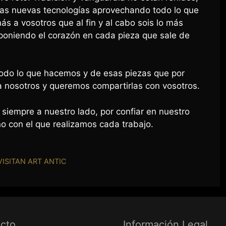
las nuevas tecnologías aprovechando todo lo que
s a vosotros que al fin y al cabo sois lo más
poniendo el corazón en cada pieza que sale de
todo lo que hacemos y de esas piezas que por
a nosotros y queremos compartirlas con vosotros.
siempre a nuestro lado, por confiar en nuestro
iño con el que realizamos cada trabajo.
ISITAN ART ANTIC
52
68
rt-antic.net
rnes 9 a 13.30 – 17 a 20
cto
Información Legal