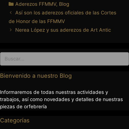
Aderezos FFMMV
,
Blog
963 237 952
Así son los aderezos oficiales de las Cortes
963 638 068
art-antic@art-antic.net
de Honor de las FFMMV
Lunes a Viernes 9 a 13.30 – 17 a 20 h.
Nerea López y sus aderezos de Art Antic
Bienvenido a nuestro Blog
Informaremos de todas nuestras actividades y
trabajos, así como novedades y detalles de nuestras
piezas de orfebrería
Categorías