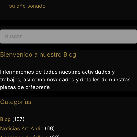
su año soñado
Bienvenido a nuestro Blog
Informaremos de todas nuestras actividades y
trabajos, así como novedades y detalles de nuestras
963 237 952
piezas de orfebrería
963 638 068
art-antic@art-antic.net
Categorías
Lunes a Viernes 9 a 13.30 – 17 a 20 h.
Blog
(157)
Noticias Art Antic
(68)